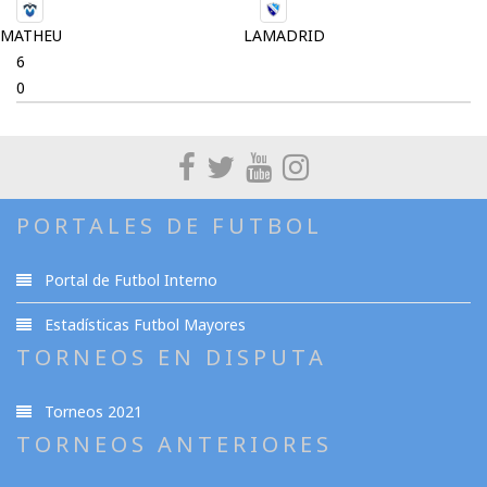
MATHEU
LAMADRID
6
0
PORTALES DE FUTBOL
Portal de Futbol Interno
Estadísticas Futbol Mayores
TORNEOS EN DISPUTA
Torneos 2021
TORNEOS ANTERIORES