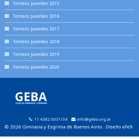
Torneos Juveniles 2015
Torneos Juveniles 2016
Torneos Juveniles 2017
Torneos Juveniles 2018
Torneos Juveniles 2019
Torneos Juveniles 2020
11 4382 0031/34
info@geba.org.ar
© 2026 Gimnasia y Esgrima de Buenos Aires . Diseño efe9