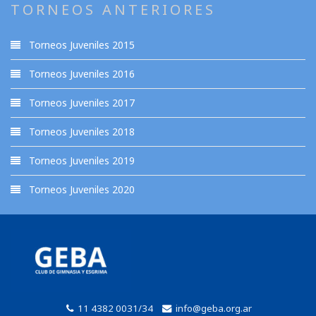
TORNEOS ANTERIORES
Torneos Juveniles 2015
Torneos Juveniles 2016
Torneos Juveniles 2017
Torneos Juveniles 2018
Torneos Juveniles 2019
Torneos Juveniles 2020
11 4382 0031/34
info@geba.org.ar