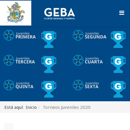
Está aquí:
Inicio
Torneos Juveniles 2020