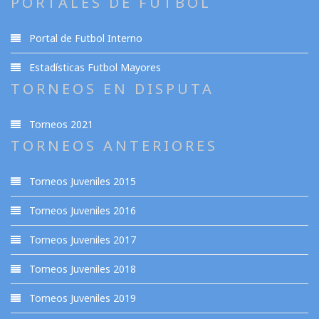
PORTALES DE FUTBOL
Portal de Futbol Interno
Estadísticas Futbol Mayores
TORNEOS EN DISPUTA
Torneos 2021
TORNEOS ANTERIORES
Torneos Juveniles 2015
Torneos Juveniles 2016
Torneos Juveniles 2017
Torneos Juveniles 2018
Torneos Juveniles 2019