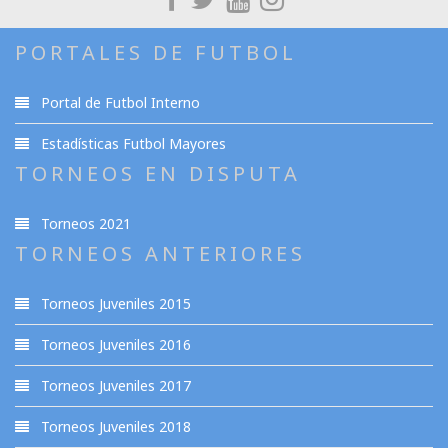
PORTALES DE FUTBOL
Portal de Futbol Interno
Estadísticas Futbol Mayores
TORNEOS EN DISPUTA
Torneos 2021
TORNEOS ANTERIORES
Torneos Juveniles 2015
Torneos Juveniles 2016
Torneos Juveniles 2017
Torneos Juveniles 2018