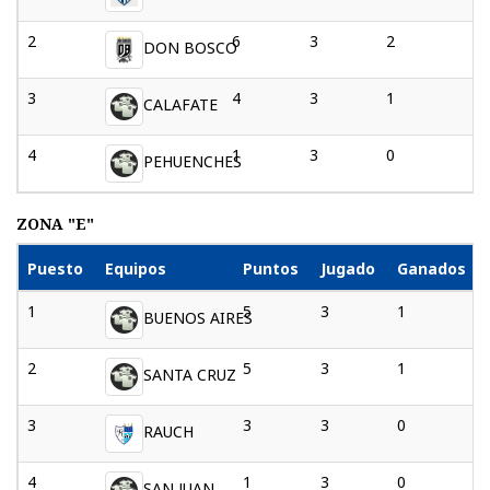
2
6
3
2
1
DON BOSCO
3
4
3
1
1
CALAFATE
4
1
3
0
2
PEHUENCHES
ZONA "E"
Puesto
Equipos
Puntos
Jugado
Ganados
1
5
3
1
BUENOS AIRES
2
5
3
1
SANTA CRUZ
3
3
3
0
RAUCH
4
1
3
0
SAN JUAN