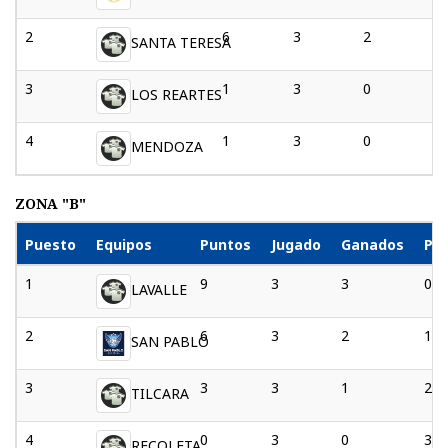
2
6
3
2
SANTA TERESA
3
1
3
0
LOS REARTES
4
1
3
0
MENDOZA
ZONA "B"
Puesto
Equipos
Puntos
Jugado
Ganados
Pe
1
9
3
3
0
LAVALLE
2
6
3
2
1
SAN PABLO
3
3
3
1
2
TILCARA
4
0
3
0
3
RECOLETA