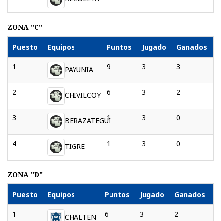
ZONA "C"
Puesto
Equipos
Puntos
Jugado
Ganados
1
9
3
3
0
PAYUNIA
2
6
3
2
1
CHIVILCOY
3
1
3
0
2
BERAZATEGUI
4
1
3
0
2
TIGRE
ZONA "D"
Puesto
Equipos
Puntos
Jugado
Ganados
P
1
6
3
2
1
CHALTEN