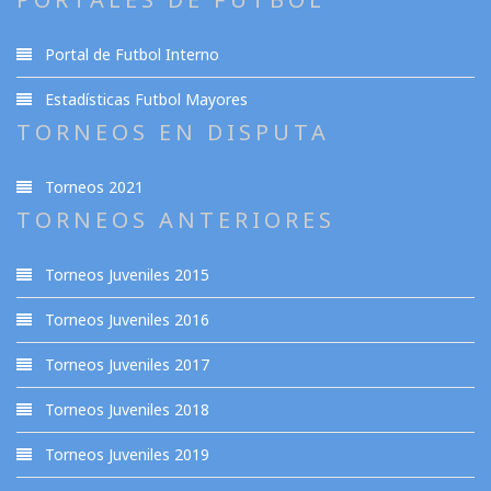
Portal de Futbol Interno
Estadísticas Futbol Mayores
TORNEOS EN DISPUTA
Torneos 2021
TORNEOS ANTERIORES
Torneos Juveniles 2015
Torneos Juveniles 2016
Torneos Juveniles 2017
Torneos Juveniles 2018
Torneos Juveniles 2019