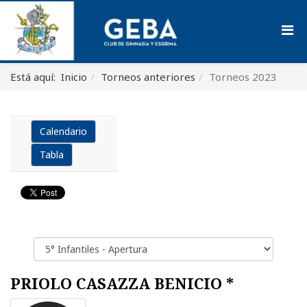
Está aquí:
Inicio
Torneos anteriores
Torneos 2023
Calendario
Tabla
PRIOLO CASAZZA BENICIO *