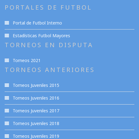
PORTALES DE FUTBOL
Portal de Futbol Interno
Estadísticas Futbol Mayores
TORNEOS EN DISPUTA
Torneos 2021
TORNEOS ANTERIORES
Torneos Juveniles 2015
Torneos Juveniles 2016
Torneos Juveniles 2017
Torneos Juveniles 2018
Torneos Juveniles 2019