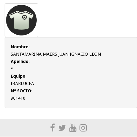
Nombre:
SANTAMARINA MAERS JUAN IGNACIO LEON
Apellido:
*
Equipo:
IBARLUCEA
Nª SOCIO:
901410