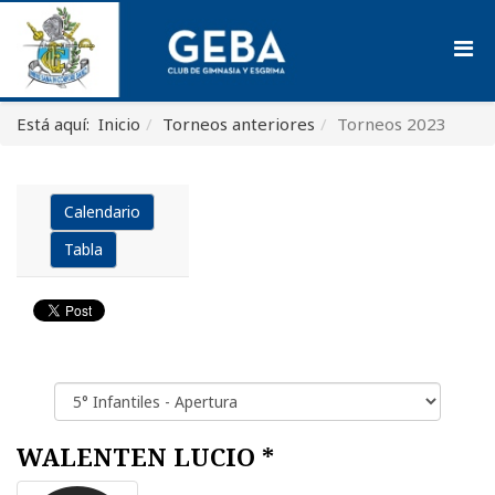
Está aquí:
Inicio
Torneos anteriores
Torneos 2023
Calendario
Tabla
WALENTEN LUCIO *