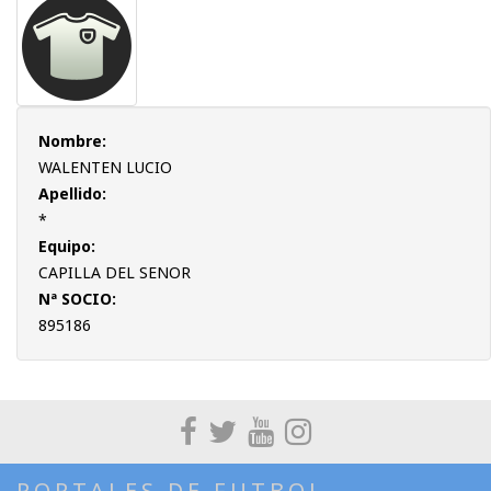
Nombre:
WALENTEN LUCIO
Apellido:
*
Equipo:
CAPILLA DEL SENOR
Nª SOCIO:
895186
PORTALES DE FUTBOL