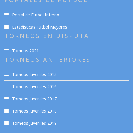
Portal de Futbol Interno
Estadísticas Futbol Mayores
TORNEOS EN DISPUTA
Torneos 2021
TORNEOS ANTERIORES
Torneos Juveniles 2015
Torneos Juveniles 2016
Torneos Juveniles 2017
Torneos Juveniles 2018
Torneos Juveniles 2019