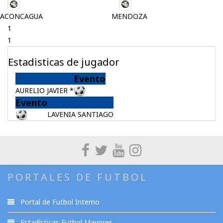
ACONCAGUA
MENDOZA
1
1
Estadisticas de jugador
Evento
AURELIO JAVIER *
Evento
LAVENIA SANTIAGO
PORTALES DE FUTBOL
Portal de Futbol Interno
Estadísticas Futbol Mayores