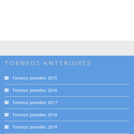
TORNEOS ANTERIORES
Torneos Juveniles 2015
Torneos Juveniles 2016
Torneos Juveniles 2017
Torneos Juveniles 2018
Torneos Juveniles 2019